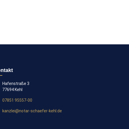
ntakt
Hafenstraße 3
77694 Kehl
07851 95557-00
kanzlei@notar-schaefer-kehl.de