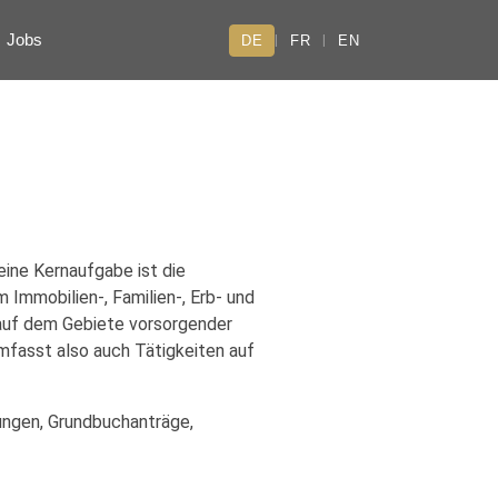
Jobs
DE
FR
EN
|
|
eine Kernaufgabe ist die
 Immobilien-, Familien-, Erb- und
 auf dem Gebiete vorsorgender
mfasst also auch Tätigkeiten auf
ungen, Grundbuchanträge,