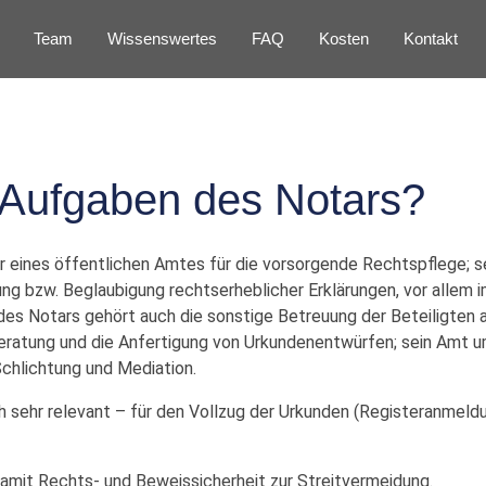
Team
Wissenswertes
FAQ
Kosten
Kontakt
 Aufgaben des Notars?
er eines öffentlichen Amtes für die vorsorgende Rechtspflege; s
ng bzw. Beglaubigung rechtserheblicher Erklärungen, vor allem im
es Notars gehört auch die sonstige Betreuung der Beteiligten
eratung und die Anfertigung von Urkundenentwürfen; sein Amt u
chlichtung und Mediation.
h sehr relevant – für den Vollzug der Urkunden (Registeranmeld
amit Rechts‑ und Beweissicherheit zur Streitvermeidung.